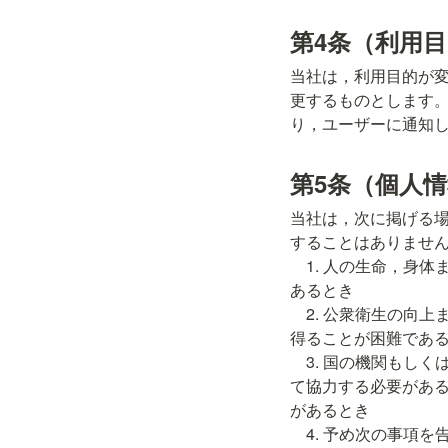
第4条（利用
当社は，利用目的が
更するものとします
り，ユーザーに通知
第5条（個人
当社は，次に掲げる
することはありません
    1. 人の生命，身体または財産の保護のために必要がある場合であって，本人の同意を得ることが困難で
あるとき

    2. 公衆衛生の向上または児童の健全な育成の推進のために特に必要がある場合であって，本人の同意を
得ることが困難である
    3. 国の機関もしくは地方公共団体またはその委託を受けた者が法令の定める事務を遂行することに対し
て協力する必要があ
があるとき

    4. 予め次の事項を告知あるいは公表し，かつ当社が個人情報保護委員会に届出をしたとき
