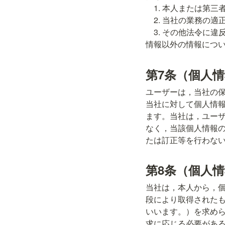
    1. 本人または第三者の生命，身体，財産その他の権利利益を害するおそれがある場合

    2. 当社の業務の適正な実施に著しい支障を及ぼすおそれがある場合

    3. その他法令に違反することとなる場合前項の定めにかかわらず，履歴情報および特性情報などの個人
情報以外の情報につ
第7条（個人
ユーザーは，当社の
当社に対して個人情
ます。当社は，ユー
なく，当該個人情報
たは訂正等を行わな
第8条（個人
当社は，本人から，
段により取得された
いいます。）を求め
求に応じる必要があ