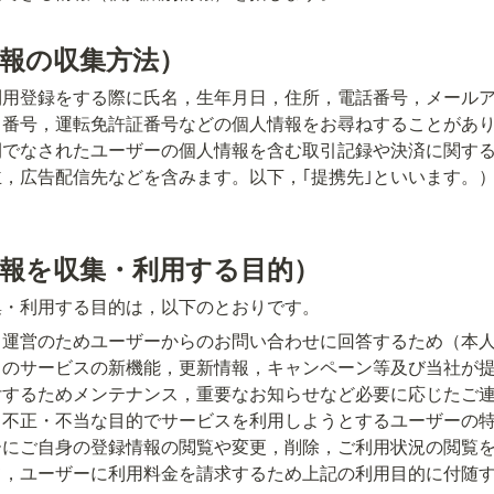
情報の収集方法）
利用登録をする際に氏名，生年月日，住所，電話番号，メール
ド番号，運転免許証番号などの個人情報をお尋ねすることがあ
でなされたユーザーの個人情報を含む取引記録や決済に関する
，広告配信先などを含みます。以下，｢提携先｣といいます。
情報を収集・利用する目的）
集・利用する目的は，以下のとおりです。
・運営のためユーザーからのお問い合わせに回答するため（本
中のサービスの新機能，更新情報，キャンペーン等及び当社が
付するためメンテナンス，重要なお知らせなど必要に応じたご
，不正・不当な目的でサービスを利用しようとするユーザーの
ーにご自身の登録情報の閲覧や変更，削除，ご利用状況の閲覧
て，ユーザーに利用料金を請求するため上記の利用目的に付随