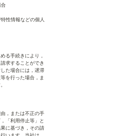
定める手続きにより，
を請求することができ
断した場合には，遅滞
正等を行った場合，ま
す。
理由，または不正の手
下，「利用停止等」と
結果に基づき，その請
を行います。当社は，