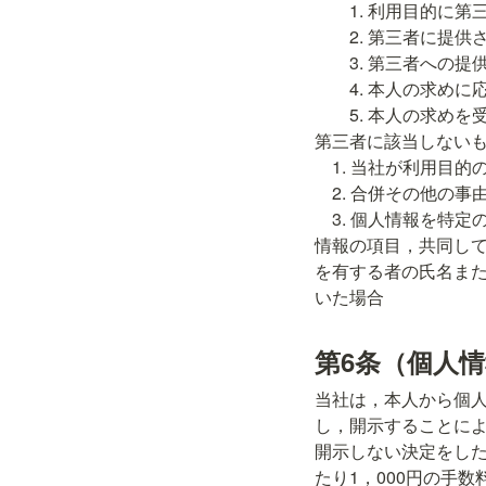
        1. 利用目的に第三者への提供を含むこと

        2. 第三者に提供されるデータの項目

        3. 第三者への提供の手段または方法

        4. 本人の求めに応じて個人情報の第三者への提供を停止すること

        5. 本人の求めを受け付ける方法前項の定めにかかわらず，次に掲げる場合には，当該情報の提供先は
第三者に該当しないも
    1. 当社が利用目的の達成に必要な範囲内において個人情報の取扱いの全部または一部を委託する場合

    2. 合併その他の事由による事業の承継に伴って個人情報が提供される場合

    3. 個人情報を特定の者との間で共同して利用する場合であって，その旨並びに共同して利用される個人
情報の項目，共同し
を有する者の氏名ま
いた場合
第6条（個人
当社は，本人から個
し，開示することに
開示しない決定をし
たり1，000円の手数