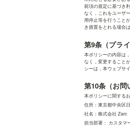
前項の規定に基づき
なく，これをユーザ
用停止等を行うこと
き措置をとれる場合
第9条（プラ
本ポリシーの内容は
なく，変更すること
シーは，本ウェブサ
第10条（お
本ポリシーに関する
住所：東京都中央区日本橋
社名：株式会社 Zarc
担当部署： カスタマ